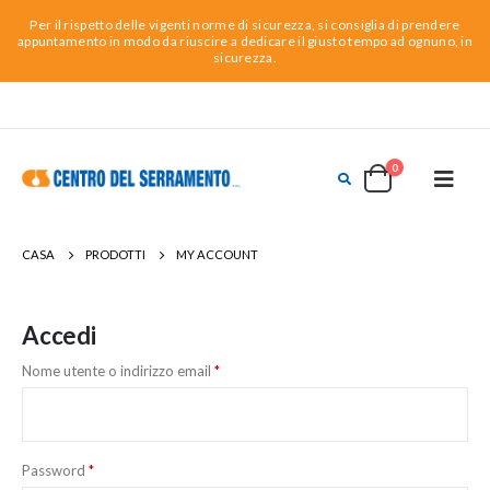
Per il rispetto delle vigenti norme di sicurezza, si consiglia di prendere
appuntamento in modo da riuscire a dedicare il giusto tempo ad ognuno, in
sicurezza.
0
CASA
PRODOTTI
MY ACCOUNT
Accedi
Nome utente o indirizzo email
*
Password
*