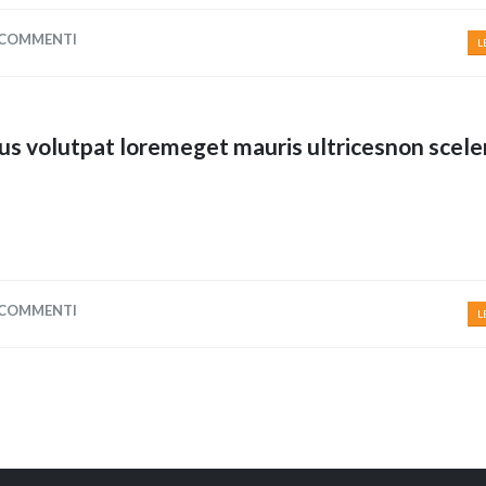
 COMMENTI
L
us volutpat loremeget mauris ultricesnon scele
 COMMENTI
L