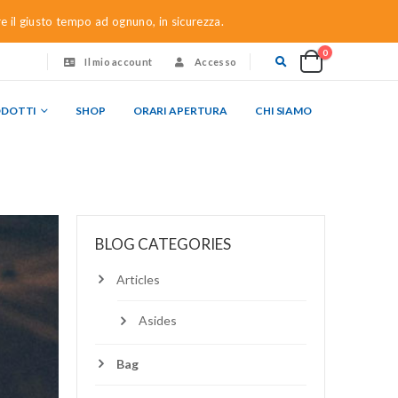
re il giusto tempo ad ognuno, in sicurezza.
0
Il mio account
Accesso
ODOTTI
SHOP
ORARI APERTURA
CHI SIAMO
BLOG CATEGORIES
Articles
Asides
Bag