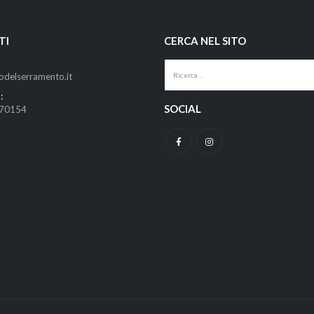
TI
CERCA NEL SITO
odelserramento.it
:
SOCIAL
670154