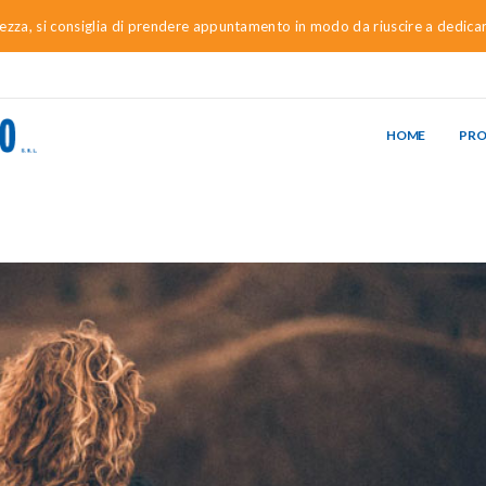
urezza, si consiglia di prendere appuntamento in modo da riuscire a dedica
HOME
PR