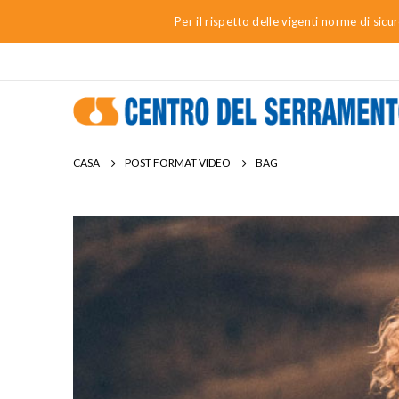
Per il rispetto delle vigenti norme di sic
CASA
POST FORMAT VIDEO
BAG
Video
Player