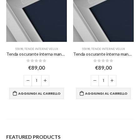
55X98
,
VELUX DIMENSIONI
,
TENDE INTERNE VELUX
55X98
,
TENDE INTERNE VELUX
Tenda oscurante interna manuale a rullo – blu scuro
Tenda oscurante interna manuale a rullo – blu scuro – per finestre misura C04/6
0
Su 5
0
Su 5
€
89,00
€
89,00
AGGIUNGI AL CARRELLO
AGGIUNGI AL CARRELLO
FEATURED PRODUCTS