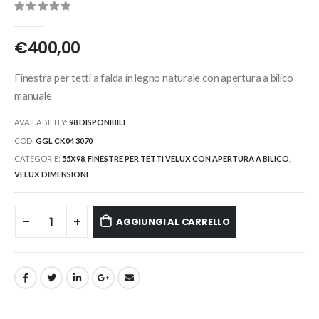
0
Di 5
€
400,00
Finestra per tetti a falda in legno naturale con apertura a bilico
manuale
AVAILABILITY:
98 DISPONIBILI
COD:
GGL CK04 3070
CATEGORIE:
55X98
,
FINESTRE PER TETTI VELUX CON APERTURA A BILICO
,
VELUX DIMENSIONI
AGGIUNGI AL CARRELLO