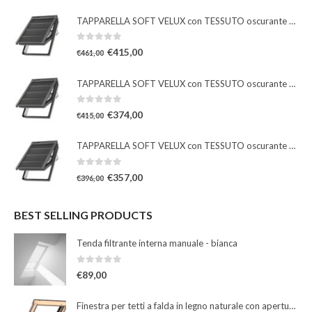
TAPPARELLA SOFT VELUX con TESSUTO oscurante solare
0
Su 5
€
415,00
€
461,00
TAPPARELLA SOFT VELUX con TESSUTO oscurante solare
0
Su 5
€
374,00
€
415,00
TAPPARELLA SOFT VELUX con TESSUTO oscurante solare
0
Su 5
€
357,00
€
396,00
BEST SELLING PRODUCTS
Tenda filtrante interna manuale - bianca
0
Su 5
€
89,00
Finestra per tetti a falda in legno naturale con apertura a bilico manuale