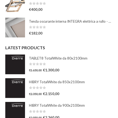
0
Su 5
€
400,00
Tenda oscurante interna INTEGRA elettrica a rullo - beige
0
Su 5
€
182,00
LATEST PRODUCTS
TABLET8 TotalWhite da 80x2100mm
0
Su 5
€
1.300,00
€
1.650,00
HIBRY TotalWhite da 850x2100mm
0
Su 5
€
2.150,00
€
2.350,00
HIBRY TotalWhite da 900x2100mm
0
Su 5
€
2.360,00
€
2.950,00