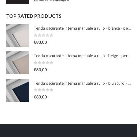
TOP RATED PRODUCTS
Tenda oscurante interna manuale a rullo - bianca - per finestre misura 102
0
Su 5
€
83,00
Tenda oscurante interna manuale a rullo - beige - per finestre misura 102
0
Su 5
€
83,00
Tenda oscurante interna manuale a rullo - blu scuro - per finestre misura 102
0
Su 5
€
83,00