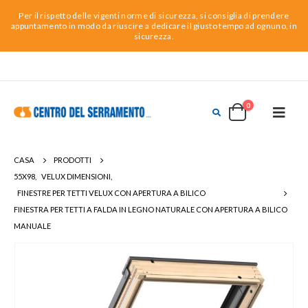
Per il rispetto delle vigenti norme di sicurezza, si consiglia di prendere
appuntamento in modo da riuscire a dedicare il giusto tempo ad ognuno, in
sicurezza.
0
CASA
PRODOTTI
55X98
,
VELUX DIMENSIONI
,
FINESTRE PER TETTI VELUX CON APERTURA A BILICO
FINESTRA PER TETTI A FALDA IN LEGNO NATURALE CON APERTURA A BILICO
MANUALE