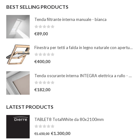
BEST SELLING PRODUCTS
Tenda filtrante interna manuale - bianca
0
Su 5
€
89,00
Finestra per tetti a falda in legno naturale con apertura a bilico manuale
0
Su 5
€
400,00
Tenda oscurante interna INTEGRA elettrica a rullo - beige
0
Su 5
€
182,00
LATEST PRODUCTS
TABLET8 TotalWhite da 80x2100mm
0
Su 5
€
1.300,00
€
1.650,00