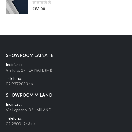
0
Su 5
€
83,00
SHOWROOM LAINATE
Indirizzo:
Via Rho, 27 - LAINATE (MI)
Telefono:
02.9372083 r.a.
SHOWROOM MILANO
Indirizzo:
Via Legnano, 32 - MILANO
Telefono:
02.29001943 r.a.