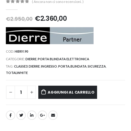
( Ancora non ci sono recensioni. )
0
Di 5
€
2.360,00
€
2.950,00
COD:
HIBRY.90
CATEGORIE:
DIERRE
,
PORTA BLINDATA ELETTRONICA
TAG:
CLASSE3
,
DIERRE
,
INGRESSO
,
PORTA.BLINDATA
,
SICUREZZA
,
TOTALWHITE
AGGIUNGI AL CARRELLO