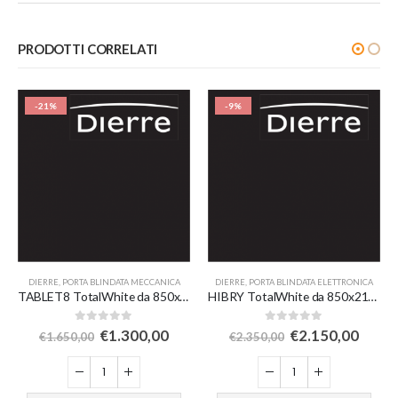
PRODOTTI CORRELATI
-21%
-9%
DIERRE
,
PORTA BLINDATA MECCANICA
DIERRE
,
PORTA BLINDATA ELETTRONICA
TABLET8 TotalWhite da 850x2100mm
HIBRY TotalWhite da 850x2100mm
0
Su 5
0
Su 5
€
1.300,00
€
2.150,00
€
1.650,00
€
2.350,00