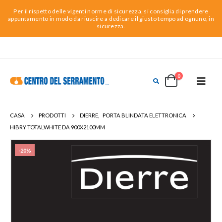
Per il rispetto delle vigenti norme di sicurezza, si consiglia di prendere
appuntamento in modo da riuscire a dedicare il giusto tempo ad ognuno, in
sicurezza.
0
CASA
PRODOTTI
DIERRE
,
PORTA BLINDATA ELETTRONICA
HIBRY TOTALWHITE DA 900X2100MM
-20%