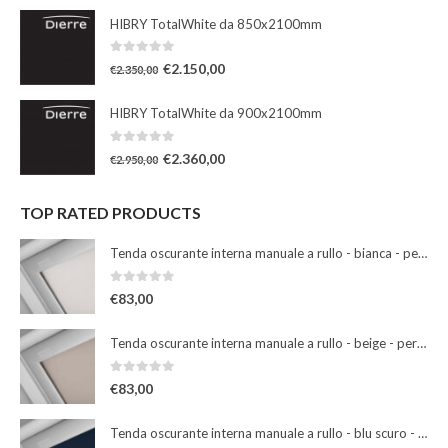
HIBRY TotalWhite da 850x2100mm
0
Su 5
€
2.150,00
€
2.350,00
HIBRY TotalWhite da 900x2100mm
0
Su 5
€
2.360,00
€
2.950,00
TOP RATED PRODUCTS
Tenda oscurante interna manuale a rullo - bianca - per finestre misura 102
0
Su 5
€
83,00
Tenda oscurante interna manuale a rullo - beige - per finestre misura 102
0
Su 5
€
83,00
Tenda oscurante interna manuale a rullo - blu scuro - per finestre misura 102