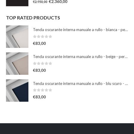
€
2.360,00
€
2.950,00
TOP RATED PRODUCTS
Tenda oscurante interna manuale a rullo - bianca - per finestre misura 102
0
Su 5
€
83,00
Tenda oscurante interna manuale a rullo - beige - per finestre misura 102
0
Su 5
€
83,00
Tenda oscurante interna manuale a rullo - blu scuro - per finestre misura 102
0
Su 5
€
83,00