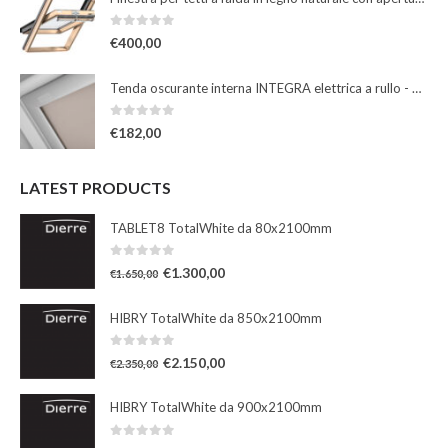
0
Su 5
€
400,00
Tenda oscurante interna INTEGRA elettrica a rullo - beige
0
Su 5
€
182,00
LATEST PRODUCTS
TABLET8 TotalWhite da 80x2100mm
0
Su 5
€
1.300,00
€
1.650,00
HIBRY TotalWhite da 850x2100mm
0
Su 5
€
2.150,00
€
2.350,00
HIBRY TotalWhite da 900x2100mm
0
Su 5