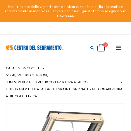
Per il rispetto delle vigenti norme di sicurezza, si consiglia di prendere
appuntamento in modo da riuscire a dedicare il giusto tempo ad ognuno, in
sicurezza.
0
CASA
PRODOTTI
55X78
,
VELUX DIMENSIONI
,
FINESTRE PER TETTI VELUX CON APERTURA A BILICO
FINESTRA PER TETTI A FALDA INTEGRA IN LEGNO NATURALE CON APERTURA
A BILICO ELETTRICA