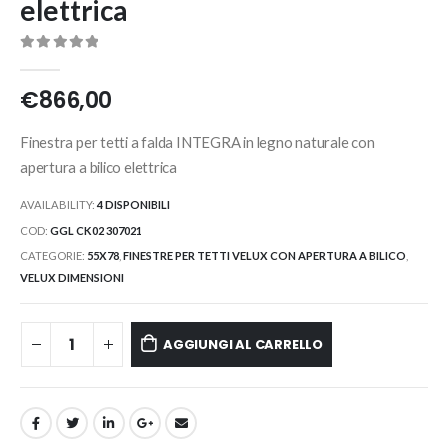
elettrica
0
Di 5
€
866,00
Finestra per tetti a falda INTEGRA in legno naturale con
apertura a bilico elettrica
AVAILABILITY:
4 DISPONIBILI
COD:
GGL CK02 307021
CATEGORIE:
55X78
,
FINESTRE PER TETTI VELUX CON APERTURA A BILICO
,
VELUX DIMENSIONI
AGGIUNGI AL CARRELLO