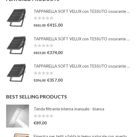
TAPPARELLA SOFT VELUX con TESSUTO oscurante solare
0
Su 5
€
415,00
€
461,00
TAPPARELLA SOFT VELUX con TESSUTO oscurante solare
0
Su 5
€
374,00
€
415,00
TAPPARELLA SOFT VELUX con TESSUTO oscurante solare
0
Su 5
€
357,00
€
396,00
BEST SELLING PRODUCTS
Tenda filtrante interna manuale - bianca
0
Su 5
€
89,00
Finestra per tetti a falda in legno naturale con apertura a bilico manuale