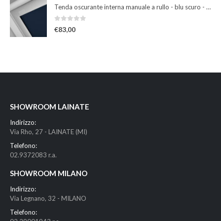
Tenda oscurante interna manuale a rullo - blu scuro - per finestre misura 102
0
Su 5
€
83,00
SHOWROOM LAINATE
Indirizzo:
Via Rho, 27 - LAINATE (MI)
Telefono:
02.9372083 r.a.
SHOWROOM MILANO
Indirizzo:
Via Legnano, 32 - MILANO
Telefono: