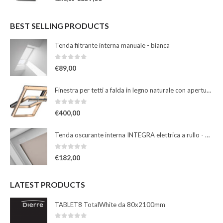
BEST SELLING PRODUCTS
Tenda filtrante interna manuale - bianca
0
Su 5
€
89,00
Finestra per tetti a falda in legno naturale con apertura a bilico manuale
0
Su 5
€
400,00
Tenda oscurante interna INTEGRA elettrica a rullo - beige
0
Su 5
€
182,00
LATEST PRODUCTS
TABLET8 TotalWhite da 80x2100mm