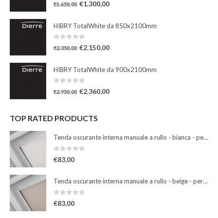
0
Su 5
€
1.300,00
€
1.650,00
HIBRY TotalWhite da 850x2100mm
0
Su 5
€
2.150,00
€
2.350,00
HIBRY TotalWhite da 900x2100mm
0
Su 5
€
2.360,00
€
2.950,00
TOP RATED PRODUCTS
Tenda oscurante interna manuale a rullo - bianca - per finestre misura 102
0
Su 5
€
83,00
Tenda oscurante interna manuale a rullo - beige - per finestre misura 102
0
Su 5
€
83,00