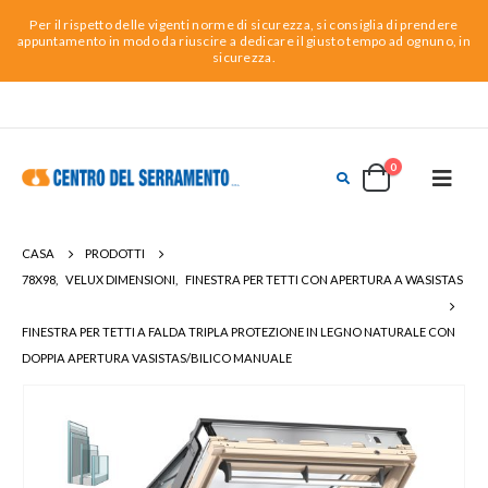
Per il rispetto delle vigenti norme di sicurezza, si consiglia di prendere
appuntamento in modo da riuscire a dedicare il giusto tempo ad ognuno, in
sicurezza.
0
CASA
PRODOTTI
78X98
,
VELUX DIMENSIONI
,
FINESTRA PER TETTI CON APERTURA A WASISTAS
FINESTRA PER TETTI A FALDA TRIPLA PROTEZIONE IN LEGNO NATURALE CON
DOPPIA APERTURA VASISTAS/BILICO MANUALE