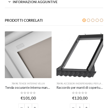
INFORMAZIONI AGGIUNTIVE
PRODOTTI CORRELATI
78X98
,
TENDE INTERNE VELUX
78X98
,
ACCESSORI INDISPENSABILI PER LA POSA VELUX
Tenda oscurante interna manuale a rullo white line – beige – per finestre misura M04/304/1
Raccordo per manti di copertura sagomata in alluminio
0
Su 5
0
Su 5
€
101,00
€
120,00