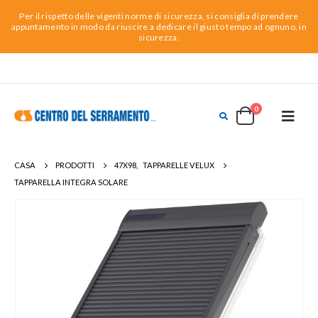
Per il rispetto delle vigenti norme di sicurezza, si consiglia di prendere
appuntamento in modo da riuscire a dedicare il giusto tempo ad ognuno, in
sicurezza.
0
CASA
PRODOTTI
47X98
,
TAPPARELLE VELUX
TAPPARELLA INTEGRA SOLARE