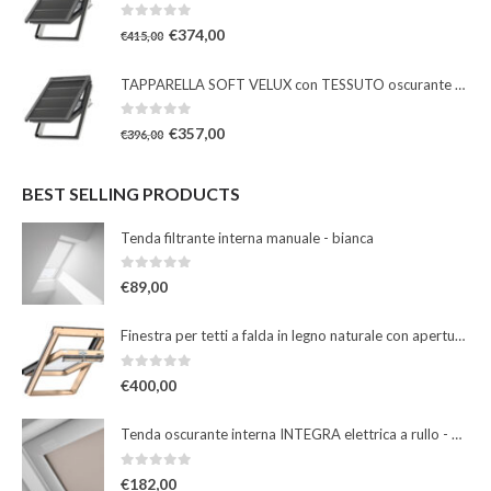
0
Su 5
€
374,00
€
415,00
TAPPARELLA SOFT VELUX con TESSUTO oscurante solare
0
Su 5
€
357,00
€
396,00
BEST SELLING PRODUCTS
Tenda filtrante interna manuale - bianca
0
Su 5
€
89,00
Finestra per tetti a falda in legno naturale con apertura a bilico manuale
0
Su 5
€
400,00
Tenda oscurante interna INTEGRA elettrica a rullo - beige
0
Su 5
€
182,00