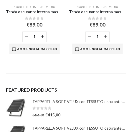
47X98
,
TENDE INTERNE VELUX
47X98
,
TENDE INTERNE VELUX
Tenda oscurante interna manuale a rullo white line – bianca – per finestre misura B04/064
Tenda oscurante interna manuale a rullo – bianca – per finestre misura B04/064
0
Su 5
0
Su 5
€
89,00
€
89,00
AGGIUNGI AL CARRELLO
AGGIUNGI AL CARRELLO
FEATURED PRODUCTS
TAPPARELLA SOFT VELUX con TESSUTO oscurante solare
0
Su 5
€
415,00
€
461,00
TAPPARELLA SOFT VELUX con TESSUTO oscurante solare