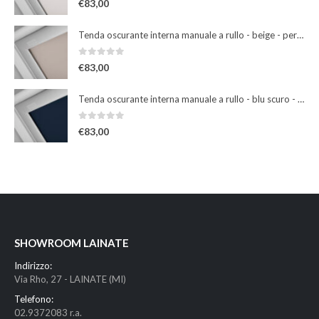
€
83,00
Tenda oscurante interna manuale a rullo - beige - per finestre misura 102
0
Su 5
€
83,00
Tenda oscurante interna manuale a rullo - blu scuro - per finestre misura 102
0
Su 5
€
83,00
SHOWROOM LAINATE
Indirizzo:
Via Rho, 27 - LAINATE (MI)
Telefono:
02.9372083 r.a.