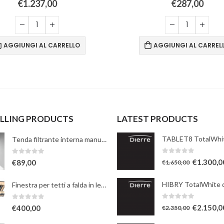
€
1.237,00
€
287,00
AGGIUNGI AL CARRELLO
AGGIUNGI AL CARREL
ELLING PRODUCTS
LATEST PRODUCTS
Tenda filtrante interna manuale - bianca
0
Su 5
0
Su 5
€
1.300,0
€
89,00
€
1.650,00
Finestra per tetti a falda in legno naturale con apertura a bilico manuale
0
Su 5
0
Su 5
€
2.150,0
€
400,00
€
2.350,00