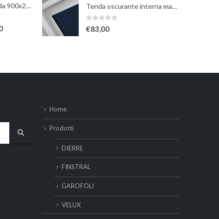
HIBRY TotalWhite da 900x2100mm
Tenda oscurante interna manuale a rullo - blu scuro - per finestre misura 102
0
Su 5
0
€
83,00
Home
Prodotti
DIERRE
FINSTRAL
GAROFOLI
VELUX