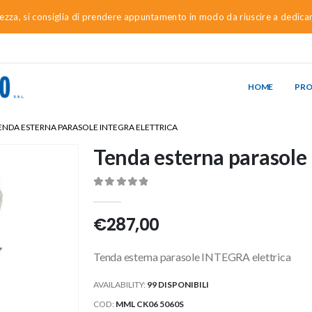
urezza, si consiglia di prendere appuntamento in modo da riuscire a dedica
HOME
PR
ENDA ESTERNA PARASOLE INTEGRA ELETTRICA
Tenda esterna parasole
0
Di 5
€
287,00
Tenda esterna parasole INTEGRA elettrica
AVAILABILITY:
99 DISPONIBILI
COD:
MML CK06 5060S