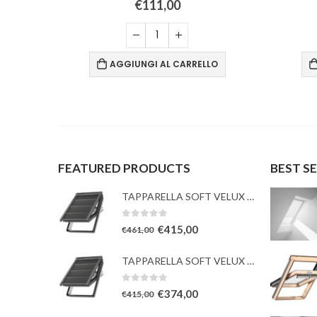
€
111,00
O
AGGIUNGI AL CARRELLO
FEATURED PRODUCTS
BEST S
TAPPARELLA SOFT VELUX con TESSUTO oscurante solare
0
Su 5
€
415,00
€
461,00
TAPPARELLA SOFT VELUX con TESSUTO oscurante solare
0
Su 5
€
374,00
€
415,00