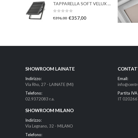
TAPPARELLA SOFT VELUX con TESSUTO oscurante solare
0
Su 5
€
357,00
€
396,00
SHOWROOM LAINATE
CONTAT
Indirizzo:
Email:
Via Rho, 27 - LAINATE (MI)
info@centr
Telefono:
Partita IVA 
02.9372083 r.a.
IT 02026
SHOWROOM MILANO
Indirizzo:
Via Legnano, 32 - MILANO
Telefono: