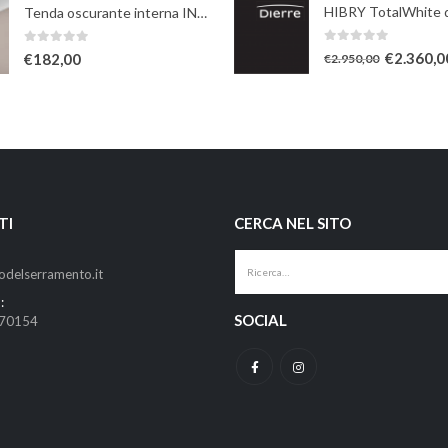
Tenda oscurante interna INTEGRA elettrica a rullo - beige
0
Su 5
0
Su 5
€
2.360,0
€
182,00
€
2.950,00
TI
CERCA NEL SITO
odelserramento.it
:
SOCIAL
670154