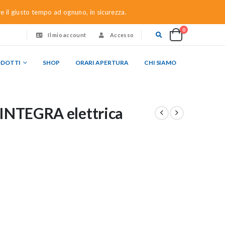
re il giusto tempo ad ognuno, in sicurezza.
0
Il mio account
Accesso
ODOTTI
SHOP
ORARI APERTURA
CHI SIAMO
 INTEGRA elettrica