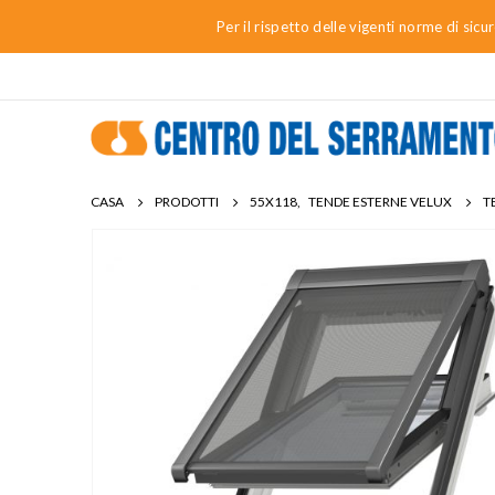
Per il rispetto delle vigenti norme di sic
CASA
PRODOTTI
55X118
,
TENDE ESTERNE VELUX
T