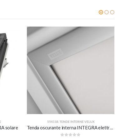
SPECIAL
-10%
X
55X118
,
TENDE INTERNE VELUX
RA solare
Tenda oscurante interna INTEGRA elettrica a rullo – bianca
0
Su 5