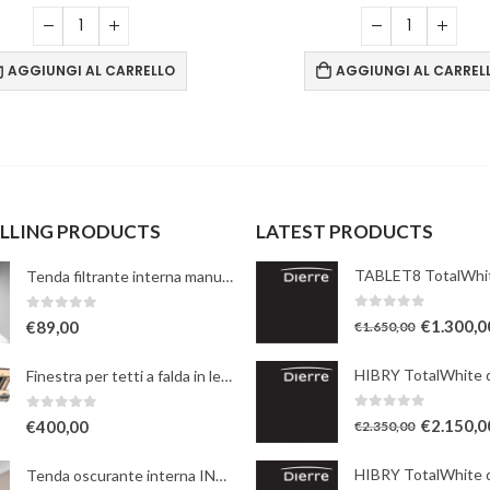
AGGIUNGI AL CARRELLO
AGGIUNGI AL CARREL
ELLING PRODUCTS
LATEST PRODUCTS
Tenda filtrante interna manuale - bianca
0
Su 5
0
Su 5
€
1.300,0
€
89,00
€
1.650,00
Finestra per tetti a falda in legno naturale con apertura a bilico manuale
0
Su 5
0
Su 5
€
2.150,0
€
400,00
€
2.350,00
Tenda oscurante interna INTEGRA elettrica a rullo - beige