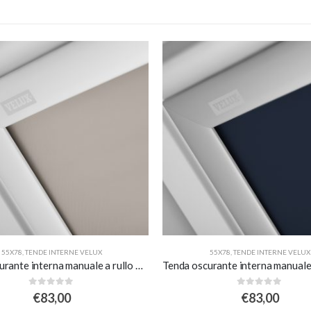
ONI
55X78
,
TENDE INTERNE VELUX
55X78
,
TENDE INTERNE VELUX
Tenda oscurante interna manuale a rullo white line – beige – per finestre misura C02
0
Su 5
0
Su 5
€
83,00
€
83,00