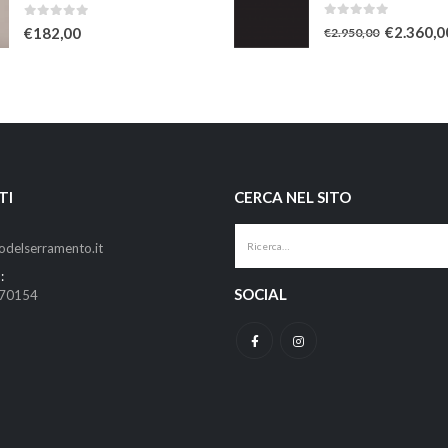
0
Su 5
0
Su 5
€
2.360,0
€
182,00
€
2.950,00
TI
CERCA NEL SITO
odelserramento.it
:
SOCIAL
670154