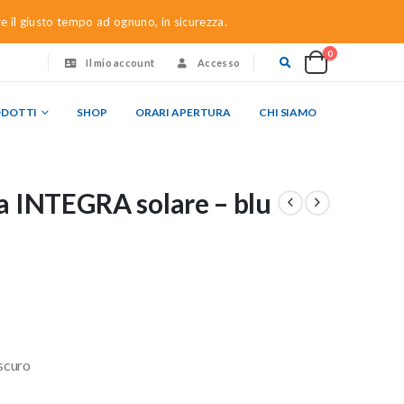
re il giusto tempo ad ognuno, in sicurezza.
0
Il mio account
Accesso
ODOTTI
SHOP
ORARI APERTURA
CHI SIAMO
a INTEGRA solare – blu
scuro