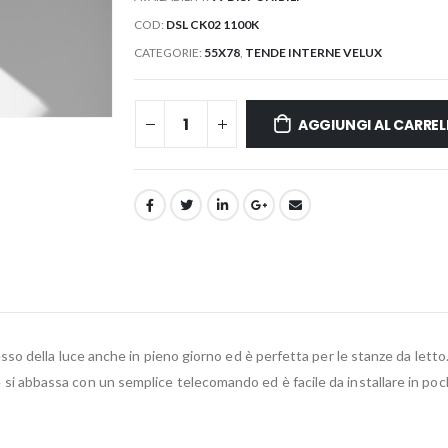
COD:
DSL CK02 1100K
CATEGORIE:
55X78
,
TENDE INTERNE VELUX
AGGIUNGI AL CARREL
della luce anche in pieno giorno ed è perfetta per le stanze da letto. R
za e si abbassa con un semplice telecomando ed è facile da installare in poc