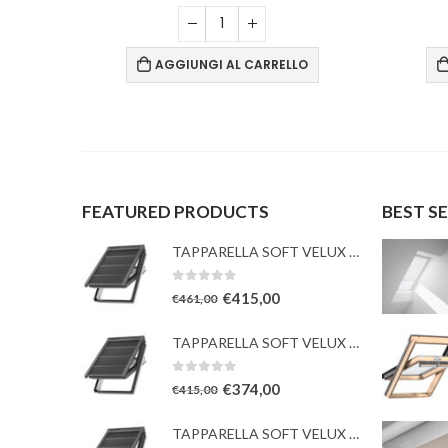
O
AGGIUNGI AL CARRELLO
FEATURED PRODUCTS
BEST S
TAPPARELLA SOFT VELUX con TESSUTO oscurante solare
0
Su 5
€
415,00
€
461,00
TAPPARELLA SOFT VELUX con TESSUTO oscurante solare
0
Su 5
€
374,00
€
415,00
TAPPARELLA SOFT VELUX con TESSUTO oscurante solare