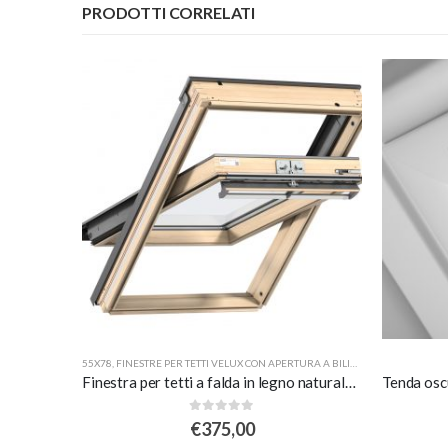
PRODOTTI CORRELATI
55X78
,
FINESTRE PER TETTI VELUX CON APERTURA A BILICO
,
VELUX DIMENSI
Tenda oscurante interna manuale a rullo white line – beige
Finestra per tetti a falda in legno naturale con apertura a bilico manuale
0
Su 5
€
375,00