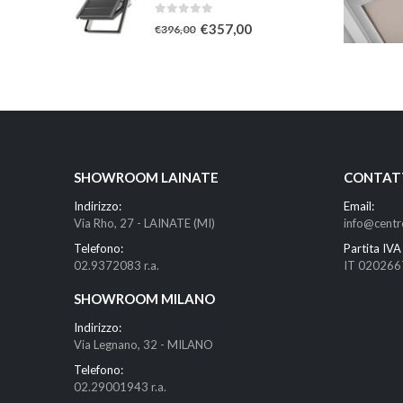
0
Su 5
€
357,00
€
396,00
SHOWROOM LAINATE
CONTAT
Indirizzo:
Email:
Via Rho, 27 - LAINATE (MI)
info@centr
Telefono:
Partita IVA 
02.9372083 r.a.
IT 02026
SHOWROOM MILANO
Indirizzo:
Via Legnano, 32 - MILANO
Telefono:
02.29001943 r.a.