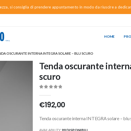
urezza, si consiglia di prendere appuntamento in modo da riuscire a dedica
HOME
PR
NDA OSCURANTE INTERNA INTEGRA SOLARE – BLU SCURO
Tenda oscurante intern
scuro
0
Di 5
€
192,00
Tenda oscurante interna INTEGRA solare – blu 
AVAILABILITY:
99 DISPONIBILI