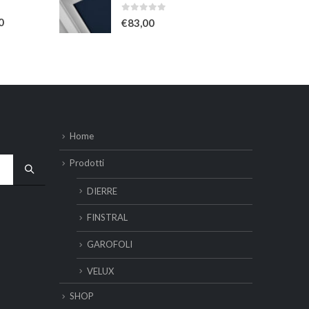
0
Su 5
0
€
83,00
Home
Prodotti
DIERRE
FINSTRAL
GAROFOLI
VELUX
SHOP