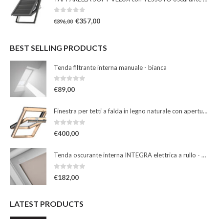
0
Su 5
€
357,00
€
396,00
BEST SELLING PRODUCTS
Tenda filtrante interna manuale - bianca
0
Su 5
€
89,00
Finestra per tetti a falda in legno naturale con apertura a bilico manuale
0
Su 5
€
400,00
Tenda oscurante interna INTEGRA elettrica a rullo - beige
0
Su 5
€
182,00
LATEST PRODUCTS