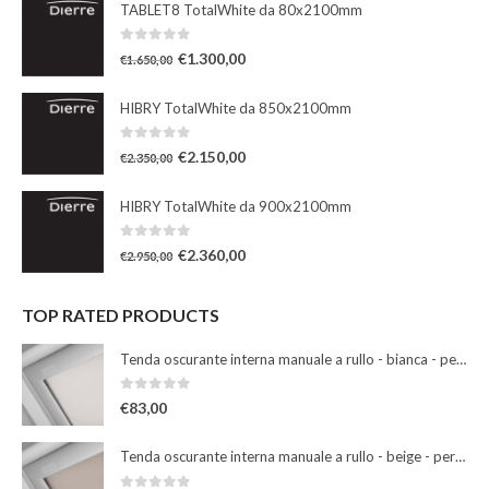
TABLET8 TotalWhite da 80x2100mm
0
Su 5
€
1.300,00
€
1.650,00
HIBRY TotalWhite da 850x2100mm
0
Su 5
€
2.150,00
€
2.350,00
HIBRY TotalWhite da 900x2100mm
0
Su 5
€
2.360,00
€
2.950,00
TOP RATED PRODUCTS
Tenda oscurante interna manuale a rullo - bianca - per finestre misura 102
0
Su 5
€
83,00
Tenda oscurante interna manuale a rullo - beige - per finestre misura 102