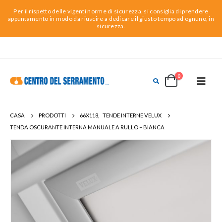
Per il rispetto delle vigenti norme di sicurezza, si consiglia di prendere
appuntamento in modo da riuscire a dedicare il giusto tempo ad ognuno, in
sicurezza.
0
CASA
PRODOTTI
66X118
,
TENDE INTERNE VELUX
TENDA OSCURANTE INTERNA MANUALE A RULLO – BIANCA