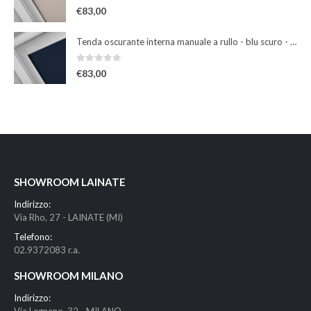
0
Su 5
€
83,00
Tenda oscurante interna manuale a rullo - blu scuro - per finestre misura 102
0
Su 5
€
83,00
SHOWROOM LAINATE
Indirizzo:
Via Rho, 27 - LAINATE (MI)
Telefono:
02.9372083 r.a.
SHOWROOM MILANO
Indirizzo: