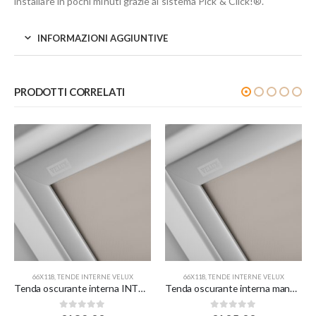
installare in pochi minuti grazie al sistema Pick & Click!®.
INFORMAZIONI AGGIUNTIVE
PRODOTTI CORRELATI
66X118
,
TENDE INTERNE VELUX
66X118
,
TENDE INTERNE VELUX
Tenda oscurante interna INTEGRA elettrica a rullo – beige
Tenda oscurante interna manuale a rullo – beige – per finestre misura 206
0
Su 5
0
Su 5