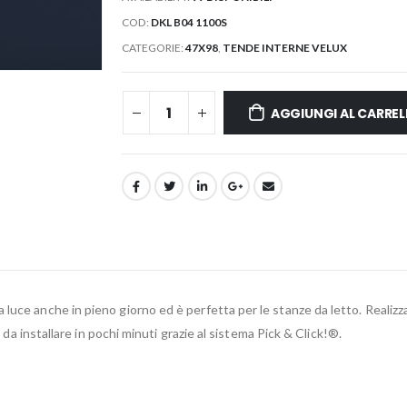
COD:
DKL B04 1100S
CATEGORIE:
47X98
,
TENDE INTERNE VELUX
AGGIUNGI AL CARREL
uce anche in pieno giorno ed è perfetta per le stanze da letto. Realizzat
e da installare in pochi minuti grazie al sistema Pick & Click!®.