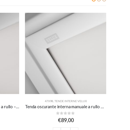
47X98
,
TENDE INTERNE VELUX
Tenda oscurante interna manuale a rullo – bianca – per finestre misura 104
Tenda oscurante interna manuale a rullo white line – bianca
0
Su 5
€
89,00