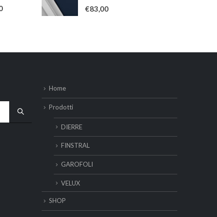
0
Su 5
0
€
83,00
Home
Prodotti
DIERRE
FINSTRAL
GAROFOLI
VELUX
SHOP