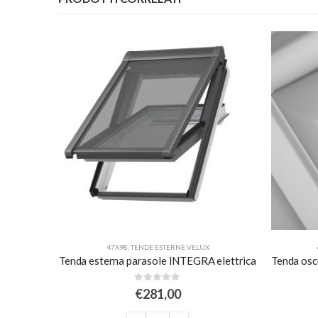
47X98
,
TENDE ESTERNE VELUX
Tenda oscurante interna manuale a rullo – blu scuro
Tenda esterna parasole INTEGRA elettrica
0
Su 5
€
281,00