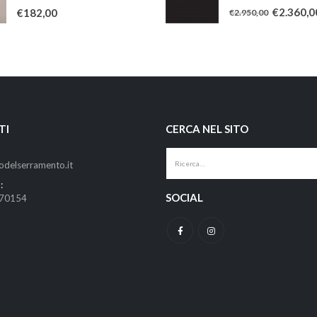
0
Su 5
0
Su 5
€
2.360,0
€
182,00
€
2.950,00
TI
CERCA NEL SITO
odelserramento.it
:
SOCIAL
670154