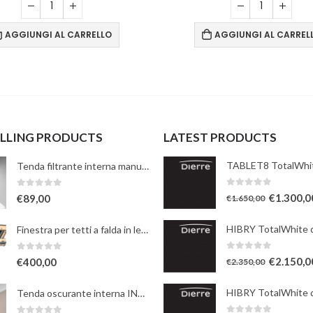
AGGIUNGI AL CARRELLO
AGGIUNGI AL CARREL
ELLING PRODUCTS
LATEST PRODUCTS
Tenda filtrante interna manuale - bianca
0
Su 5
0
Su 5
€
1.300,0
€
89,00
€
1.650,00
Finestra per tetti a falda in legno naturale con apertura a bilico manuale
0
Su 5
0
Su 5
€
2.150,0
€
400,00
€
2.350,00
Tenda oscurante interna INTEGRA elettrica a rullo - beige