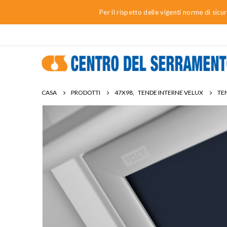
Per il rispetto delle vigenti norme di sic
CASA
PRODOTTI
47X98
,
TENDE INTERNE VELUX
TE