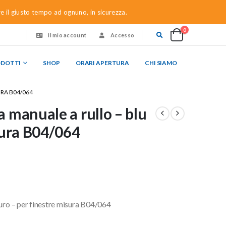
re il giusto tempo ad ognuno, in sicurezza.
0
Il mio account
Accesso
ODOTTI
SHOP
ORARI APERTURA
CHI SIAMO
RA B04/064
 manuale a rullo – blu
sura B04/064
curo – per finestre misura B04/064