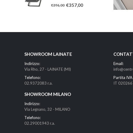
0
Su 5
€
357,00
€
396,00
SHOWROOM LAINATE
CONTAT
Indirizzo:
Email:
Via Rho, 27 - LAINATE (MI)
info@centr
Telefono:
Partita IVA 
02.9372083 r.a.
IT 02026
SHOWROOM MILANO
Indirizzo:
Via Legnano, 32 - MILANO
Telefono:
02.29001943 r.a.