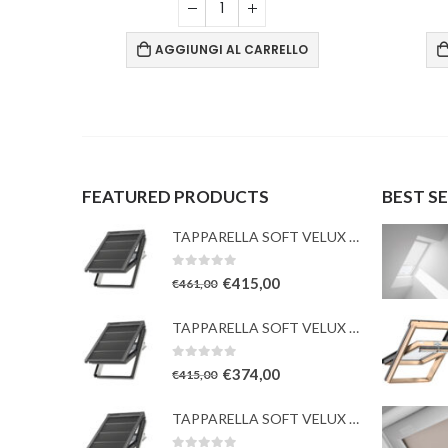
O
AGGIUNGI AL CARRELLO
FEATURED PRODUCTS
BEST S
TAPPARELLA SOFT VELUX con TESSUTO oscurante solare
0
Su 5
€
415,00
€
461,00
TAPPARELLA SOFT VELUX con TESSUTO oscurante solare
0
Su 5
€
374,00
€
415,00
TAPPARELLA SOFT VELUX con TESSUTO oscurante solare