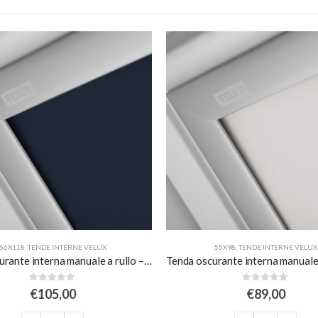
66X118
,
TENDE INTERNE VELUX
55X98
,
TENDE INTERNE VELUX
Tenda oscurante interna manuale a rullo – blu scuro – per finestre misura 206
0
Su 5
0
Su 5
€
105,00
€
89,00