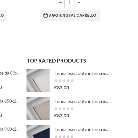
LO
AGGIUNGI AL CARRELLO
TOP RATED PRODUCTS
TABLET8 TotalWhite da 80x2100mm
Tenda oscurante interna manuale a rullo - bianca - per finestre misura 102
0
Su 5
0
€
83,00
HIBRY TotalWhite da 850x2100mm
Tenda oscurante interna manuale a rullo - beige - per finestre misura 102
0
Su 5
0
€
83,00
HIBRY TotalWhite da 900x2100mm
Tenda oscurante interna manuale a rullo - blu scuro - per finestre misura 102