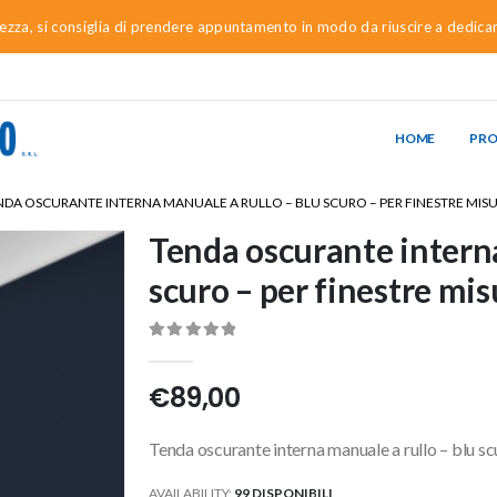
urezza, si consiglia di prendere appuntamento in modo da riuscire a dedica
HOME
PR
NDA OSCURANTE INTERNA MANUALE A RULLO – BLU SCURO – PER FINESTRE MISU
Tenda oscurante interna
scuro – per finestre mi
0
Di 5
€
89,00
Tenda oscurante interna manuale a rullo – blu s
AVAILABILITY:
99 DISPONIBILI