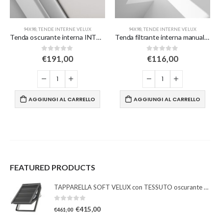
94X98
,
TENDE INTERNE VELUX
94X98
,
TENDE INTERNE VELUX
Tenda oscurante interna INTEGRA elettrica a rullo – bianca
Tenda filtrante interna manuale – beige
0
Su 5
0
Su 5
€
191,00
€
116,00
AGGIUNGI AL CARRELLO
AGGIUNGI AL CARRELLO
FEATURED PRODUCTS
TAPPARELLA SOFT VELUX con TESSUTO oscurante solare
0
Su 5
€
415,00
€
461,00