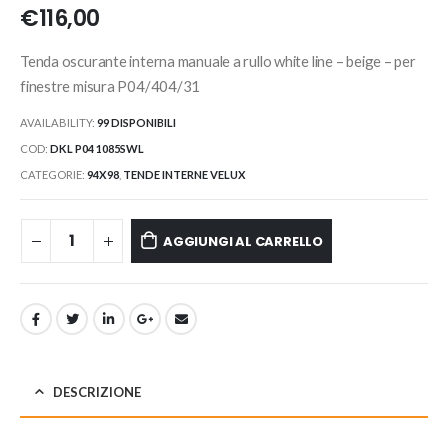
€
116,00
Tenda oscurante interna manuale a rullo white line – beige – per
finestre misura P04/404/31
AVAILABILITY:
99 DISPONIBILI
COD:
DKL P04 1085SWL
CATEGORIE:
94X98
,
TENDE INTERNE VELUX
AGGIUNGI AL CARRELLO
DESCRIZIONE