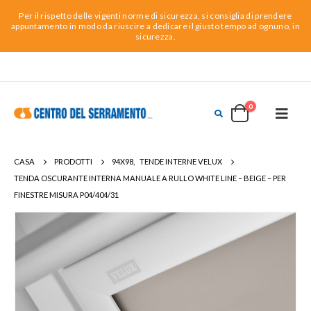
Per il rispetto delle vigenti norme di sicurezza, si consiglia di prendere
appuntamento in modo da riuscire a dedicare il giusto tempo ad ognuno, in
sicurezza.
0
CASA
PRODOTTI
94X98
,
TENDE INTERNE VELUX
TENDA OSCURANTE INTERNA MANUALE A RULLO WHITE LINE – BEIGE – PER
FINESTRE MISURA P04/404/31