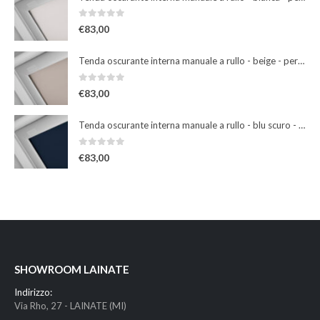
0
Su 5
€
83,00
Tenda oscurante interna manuale a rullo - beige - per finestre misura 102
0
Su 5
€
83,00
Tenda oscurante interna manuale a rullo - blu scuro - per finestre misura 102
0
Su 5
€
83,00
SHOWROOM LAINATE
Indirizzo:
Via Rho, 27 - LAINATE (MI)