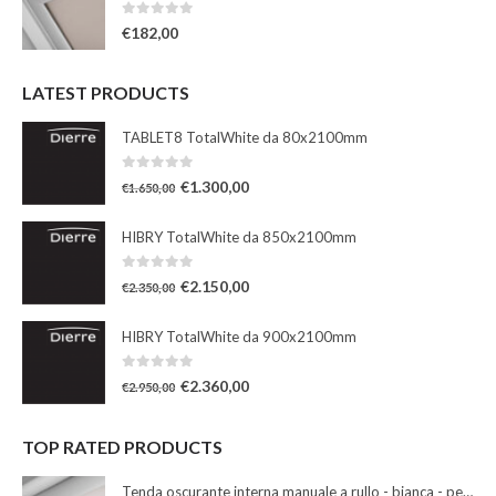
0
Su 5
€
182,00
LATEST PRODUCTS
TABLET8 TotalWhite da 80x2100mm
0
Su 5
€
1.300,00
€
1.650,00
HIBRY TotalWhite da 850x2100mm
0
Su 5
€
2.150,00
€
2.350,00
HIBRY TotalWhite da 900x2100mm
0
Su 5
€
2.360,00
€
2.950,00
TOP RATED PRODUCTS
Tenda oscurante interna manuale a rullo - bianca - per finestre misura 102