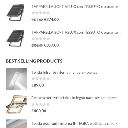
TAPPARELLA SOFT VELUX con TESSUTO oscurante solare
0
Su 5
€
374,00
€
415,00
TAPPARELLA SOFT VELUX con TESSUTO oscurante solare
0
Su 5
€
357,00
€
396,00
BEST SELLING PRODUCTS
Tenda filtrante interna manuale - bianca
0
Su 5
€
89,00
Finestra per tetti a falda in legno naturale con apertura a bilico manuale
0
Su 5
€
400,00
Tenda oscurante interna INTEGRA elettrica a rullo - beige