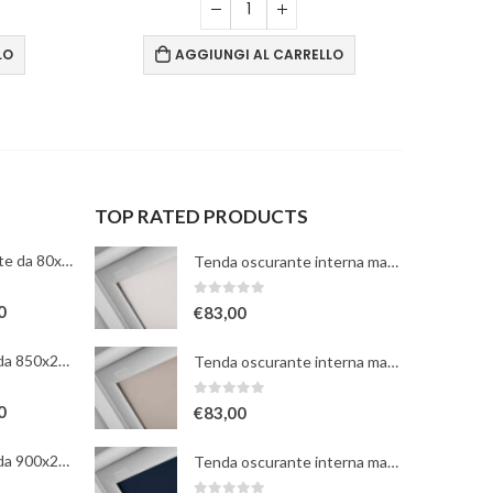
LO
AGGIUNGI AL CARRELLO
TOP RATED PRODUCTS
TABLET8 TotalWhite da 80x2100mm
Tenda oscurante interna manuale a rullo - bianca - per finestre misura 102
0
Su 5
0
€
83,00
HIBRY TotalWhite da 850x2100mm
Tenda oscurante interna manuale a rullo - beige - per finestre misura 102
0
Su 5
0
€
83,00
HIBRY TotalWhite da 900x2100mm
Tenda oscurante interna manuale a rullo - blu scuro - per finestre misura 102