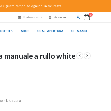
re il giusto tempo ad ognuno, in sicurezza.
0
Il mio account
Accesso
ODOTTI
SHOP
ORARI APERTURA
CHI SIAMO
a manuale a rullo white
ne – blu scuro