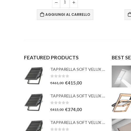
O
AGGIUNGI AL CARRELLO
FEATURED PRODUCTS
BEST S
TAPPARELLA SOFT VELUX con TESSUTO oscurante solare
0
Su 5
€
415,00
€
461,00
TAPPARELLA SOFT VELUX con TESSUTO oscurante solare
0
Su 5
€
374,00
€
415,00
TAPPARELLA SOFT VELUX con TESSUTO oscurante solare