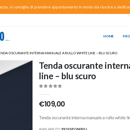
urezza, si consiglia di prendere appuntamento in modo da riuscire a dedica
HOME
PR
ENDA OSCURANTE INTERNA MANUALE A RULLO WHITE LINE – BLU SCURO
Tenda oscurante intern
line – blu scuro
0
Di 5
€
109,00
Tenda oscurante interna manuale a rullo white li
AVAILABILITY:
99 DISPONIBILI