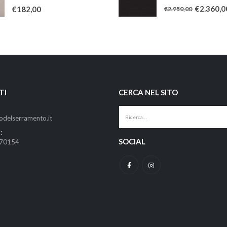
0
Su 5
0
Su 5
€
2.360,0
€
182,00
€
2.950,00
TI
CERCA NEL SITO
odelserramento.it
:
SOCIAL
670154