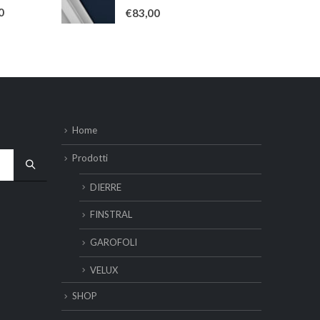
0
Su 5
0
€
83,00
Home
Prodotti
DIERRE
FINSTRAL
GAROFOLI
VELUX
SHOP