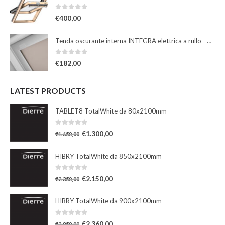
0
Su 5
€
400,00
Tenda oscurante interna INTEGRA elettrica a rullo - beige
0
Su 5
€
182,00
LATEST PRODUCTS
TABLET8 TotalWhite da 80x2100mm
0
Su 5
€
1.300,00
€
1.650,00
HIBRY TotalWhite da 850x2100mm
0
Su 5
€
2.150,00
€
2.350,00
HIBRY TotalWhite da 900x2100mm
0
Su 5
€
2.360,00
€
2.950,00