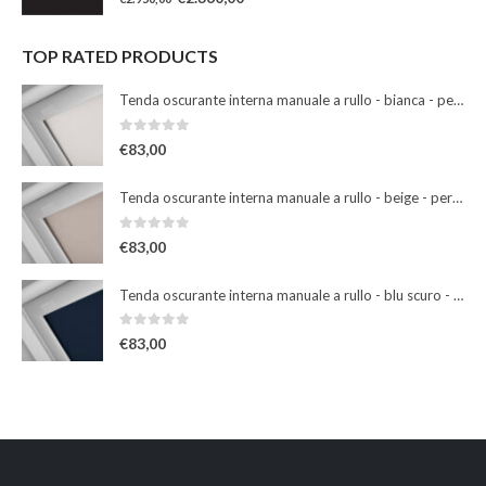
TOP RATED PRODUCTS
Tenda oscurante interna manuale a rullo - bianca - per finestre misura 102
0
Su 5
€
83,00
Tenda oscurante interna manuale a rullo - beige - per finestre misura 102
0
Su 5
€
83,00
Tenda oscurante interna manuale a rullo - blu scuro - per finestre misura 102
0
Su 5
€
83,00