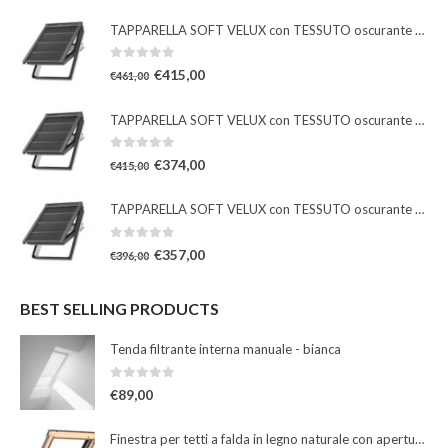
TAPPARELLA SOFT VELUX con TESSUTO oscurante solare
0
Su 5
€
415,00
€
461,00
TAPPARELLA SOFT VELUX con TESSUTO oscurante solare
0
Su 5
€
374,00
€
415,00
TAPPARELLA SOFT VELUX con TESSUTO oscurante solare
0
Su 5
€
357,00
€
396,00
BEST SELLING PRODUCTS
Tenda filtrante interna manuale - bianca
0
Su 5
€
89,00
Finestra per tetti a falda in legno naturale con apertura a bilico manuale