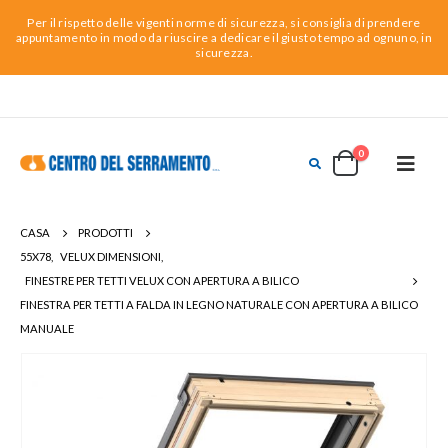
Per il rispetto delle vigenti norme di sicurezza, si consiglia di prendere
appuntamento in modo da riuscire a dedicare il giusto tempo ad ognuno, in
sicurezza.
0
CASA
PRODOTTI
55X78
,
VELUX DIMENSIONI
,
FINESTRE PER TETTI VELUX CON APERTURA A BILICO
FINESTRA PER TETTI A FALDA IN LEGNO NATURALE CON APERTURA A BILICO
MANUALE