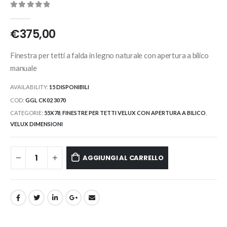
0
Di 5
€
375,00
Finestra per tetti a falda in legno naturale con apertura a bilico
manuale
AVAILABILITY:
15 DISPONIBILI
COD:
GGL CK02 3070
CATEGORIE:
55X78
,
FINESTRE PER TETTI VELUX CON APERTURA A BILICO
,
VELUX DIMENSIONI
AGGIUNGI AL CARRELLO