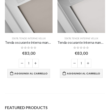
55X78
,
VELUX DIMENSIONI
,
TENDE INTERNE VELUX
55X78
,
TENDE INTERNE VELUX
Tenda oscurante interna manuale a rullo white line – beige
Tenda oscurante interna manuale a rullo – bianca
0
Su 5
0
Su 5
€
83,00
€
83,00
AGGIUNGI AL CARRELLO
AGGIUNGI AL CARRELLO
FEATURED PRODUCTS