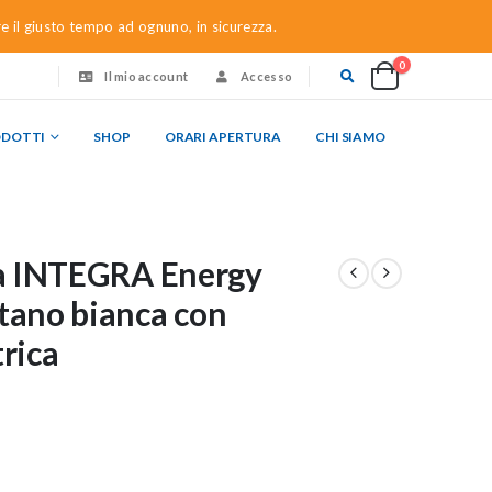
re il giusto tempo ad ognuno, in sicurezza.
0
Il mio account
Accesso
ODOTTI
SHOP
ORARI APERTURA
CHI SIAMO
lda INTEGRA Energy
etano bianca con
trica