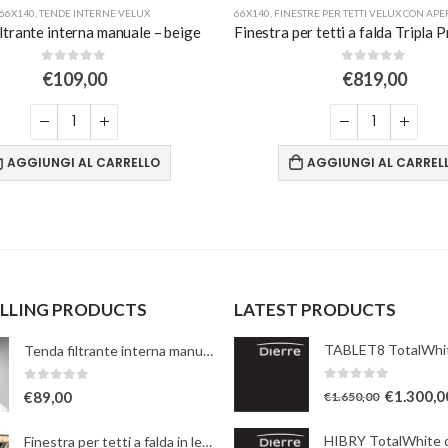
66X140
,
TENDE INTERNE VELUX
66X140
,
FINESTRE PER TETTI VELUX CON APERT
ltrante interna manuale – beige
0
Su 5
0
Su 5
€
109,00
€
819,00
AGGIUNGI AL CARRELLO
AGGIUNGI AL CARREL
ELLING PRODUCTS
LATEST PRODUCTS
Tenda filtrante interna manuale - bianca
0
Su 5
0
Su 5
€
1.300,0
€
89,00
€
1.650,00
Finestra per tetti a falda in legno naturale con apertura a bilico manuale