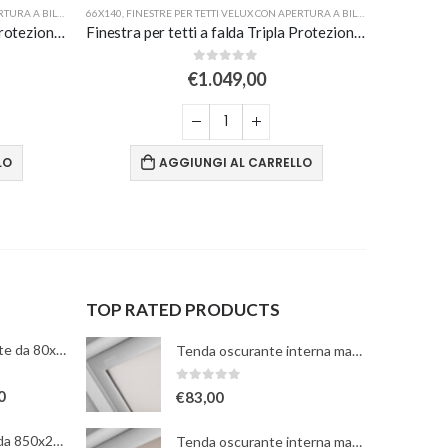
URA A BILICO
,
VELUX DIMENSIONI
66X140
,
FINESTRE PER TETTI VELUX CON APERTURA A BILICO
,
VELUX DIMENS
66X140
,
FINE
Finestra per tetti a falda Tripla Protezione in legno naturale con apertura a bilico manuale
Finestra per tetti a falda Tripla Protezione in legno e poliuretano bianca con apertura a bilico manuale
0
Su 5
€
1.049,00
LO
AGGIUNGI AL CARRELLO
TOP RATED PRODUCTS
TABLET8 TotalWhite da 80x2100mm
Tenda oscurante interna manuale a rullo - bianca - per finestre misura 102
0
Su 5
0
€
83,00
HIBRY TotalWhite da 850x2100mm
Tenda oscurante interna manuale a rullo - beige - per finestre misura 102