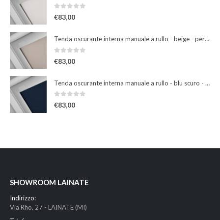
0
Su 5
€
83,00
Tenda oscurante interna manuale a rullo - beige - per finestre misura 102
0
Su 5
€
83,00
Tenda oscurante interna manuale a rullo - blu scuro - per finestre misura 102
0
Su 5
€
83,00
SHOWROOM LAINATE
Indirizzo:
Via Rho, 27 - LAINATE (MI)