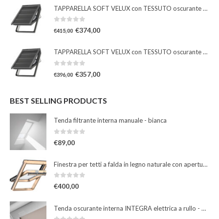
TAPPARELLA SOFT VELUX con TESSUTO oscurante solare
0
Su 5
€
374,00
€
415,00
TAPPARELLA SOFT VELUX con TESSUTO oscurante solare
0
Su 5
€
357,00
€
396,00
BEST SELLING PRODUCTS
Tenda filtrante interna manuale - bianca
0
Su 5
€
89,00
Finestra per tetti a falda in legno naturale con apertura a bilico manuale
0
Su 5
€
400,00
Tenda oscurante interna INTEGRA elettrica a rullo - beige