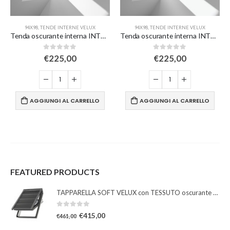
94X98
,
TENDE INTERNE VELUX
94X98
,
TENDE INTERNE VELUX
Tenda oscurante interna INTEGRA solare – blu scuro
Tenda oscurante interna INTEGRA solare – bianca
0
Su 5
0
Su 5
€
225,00
€
225,00
AGGIUNGI AL CARRELLO
AGGIUNGI AL CARRELLO
FEATURED PRODUCTS
TAPPARELLA SOFT VELUX con TESSUTO oscurante solare
0
Su 5
€
415,00
€
461,00