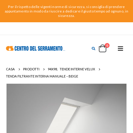
Per il rispetto delle vigenti norme di sicurezza, si consiglia di prendere
appuntamento in modo da riuscire a dedicare il giusto tempo ad ognuno, in
sicurezza.
0
CASA
PRODOTTI
94X98
,
TENDE INTERNE VELUX
TENDA FILTRANTE INTERNA MANUALE – BEIGE