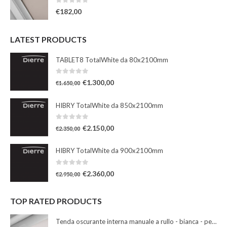
0
Su 5
€
182,00
LATEST PRODUCTS
TABLET8 TotalWhite da 80x2100mm
0
Su 5
€
1.300,00
€
1.650,00
HIBRY TotalWhite da 850x2100mm
0
Su 5
€
2.150,00
€
2.350,00
HIBRY TotalWhite da 900x2100mm
0
Su 5
€
2.360,00
€
2.950,00
TOP RATED PRODUCTS
Tenda oscurante interna manuale a rullo - bianca - per finestre misura 102