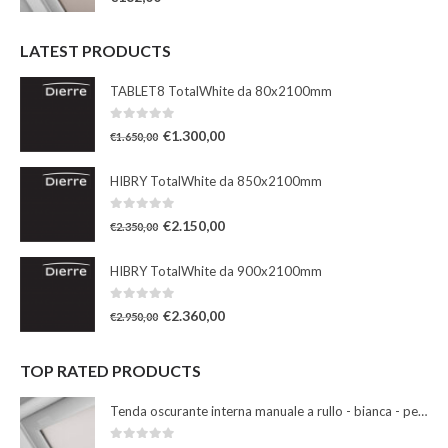
LATEST PRODUCTS
TABLET8 TotalWhite da 80x2100mm
0
Su 5
€
1.300,00
€
1.650,00
HIBRY TotalWhite da 850x2100mm
0
Su 5
€
2.150,00
€
2.350,00
HIBRY TotalWhite da 900x2100mm
0
Su 5
€
2.360,00
€
2.950,00
TOP RATED PRODUCTS
Tenda oscurante interna manuale a rullo - bianca - per finestre misura 102