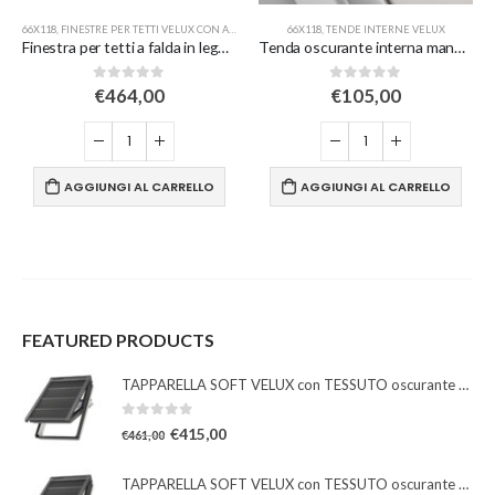
66X118
,
FINESTRE PER TETTI VELUX CON APERTURA A BILICO
66X118
,
,
VELUX DIMENSIONI
TENDE INTERNE VELUX
Finestra per tetti a falda in legno naturale con apertura a bilico manuale
Tenda oscurante interna manuale a rullo – bianca
0
Su 5
0
Su 5
€
464,00
€
105,00
AGGIUNGI AL CARRELLO
AGGIUNGI AL CARRELLO
FEATURED PRODUCTS
TAPPARELLA SOFT VELUX con TESSUTO oscurante solare
0
Su 5
€
415,00
€
461,00
TAPPARELLA SOFT VELUX con TESSUTO oscurante solare