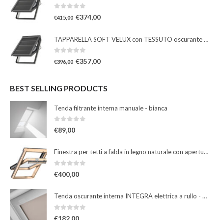
0
Su 5
€
374,00
€
415,00
TAPPARELLA SOFT VELUX con TESSUTO oscurante solare
0
Su 5
€
357,00
€
396,00
BEST SELLING PRODUCTS
Tenda filtrante interna manuale - bianca
0
Su 5
€
89,00
Finestra per tetti a falda in legno naturale con apertura a bilico manuale
0
Su 5
€
400,00
Tenda oscurante interna INTEGRA elettrica a rullo - beige
0
Su 5
€
182,00