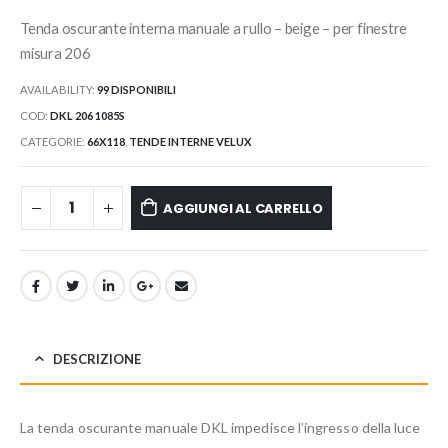
Tenda oscurante interna manuale a rullo – beige – per finestre
misura 206
AVAILABILITY:
99 DISPONIBILI
COD:
DKL 206 1085S
CATEGORIE:
66X118
,
TENDE INTERNE VELUX
AGGIUNGI AL CARRELLO
DESCRIZIONE
La tenda oscurante manuale DKL impedisce l’ingresso della luce