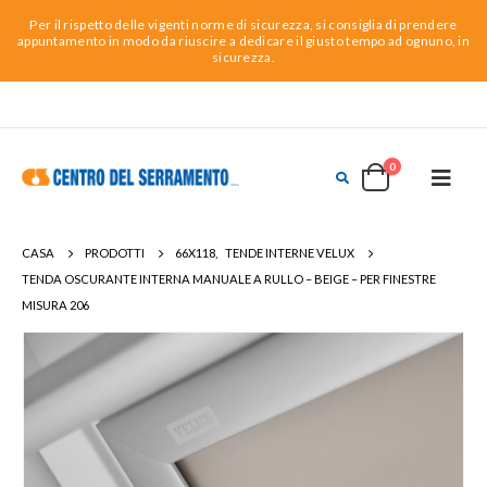
Per il rispetto delle vigenti norme di sicurezza, si consiglia di prendere
appuntamento in modo da riuscire a dedicare il giusto tempo ad ognuno, in
sicurezza.
0
CASA
PRODOTTI
66X118
,
TENDE INTERNE VELUX
TENDA OSCURANTE INTERNA MANUALE A RULLO – BEIGE – PER FINESTRE
MISURA 206