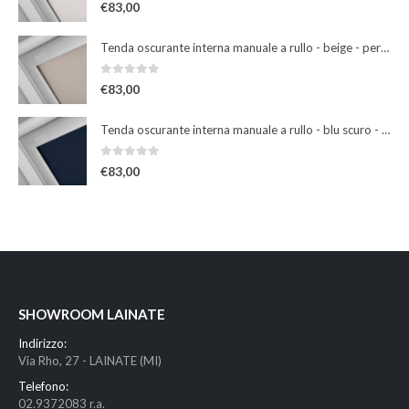
0
Su 5
€
83,00
Tenda oscurante interna manuale a rullo - beige - per finestre misura 102
0
Su 5
€
83,00
Tenda oscurante interna manuale a rullo - blu scuro - per finestre misura 102
0
Su 5
€
83,00
SHOWROOM LAINATE
Indirizzo:
Via Rho, 27 - LAINATE (MI)
Telefono:
02.9372083 r.a.