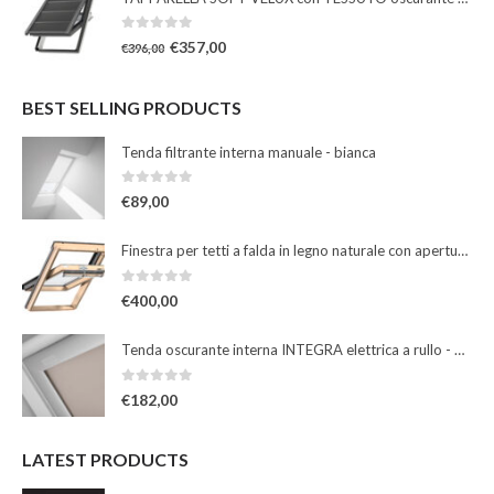
0
Su 5
€
357,00
€
396,00
BEST SELLING PRODUCTS
Tenda filtrante interna manuale - bianca
0
Su 5
€
89,00
Finestra per tetti a falda in legno naturale con apertura a bilico manuale
0
Su 5
€
400,00
Tenda oscurante interna INTEGRA elettrica a rullo - beige
0
Su 5
€
182,00
LATEST PRODUCTS