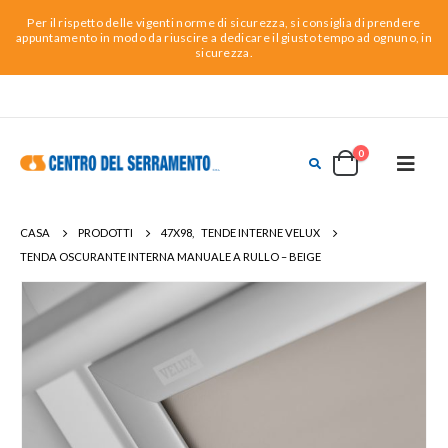
Per il rispetto delle vigenti norme di sicurezza, si consiglia di prendere
appuntamento in modo da riuscire a dedicare il giusto tempo ad ognuno, in
sicurezza.
0
CASA
PRODOTTI
47X98
,
TENDE INTERNE VELUX
TENDA OSCURANTE INTERNA MANUALE A RULLO – BEIGE