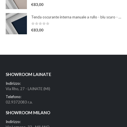
0
Su 5
€
83,00
Tenda oscurante interna manuale a rullo - blu scuro - per finestre misura 102
0
Su 5
€
83,00
SHOWROOM LAINATE
Indirizzo:
Via Rho, 27 - LAINATE (MI)
Telefono:
02.9372083 r.a.
SHOWROOM MILANO
Indirizzo: