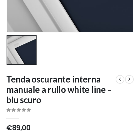
Tenda oscurante interna
manuale a rullo white line –
blu scuro
0
Di 5
€
89,00