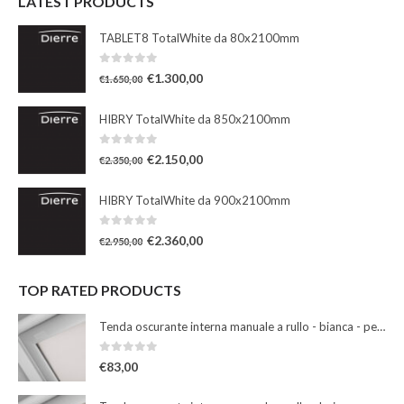
LATEST PRODUCTS
TABLET8 TotalWhite da 80x2100mm
0
Su 5
€
1.300,00
€
1.650,00
HIBRY TotalWhite da 850x2100mm
0
Su 5
€
2.150,00
€
2.350,00
HIBRY TotalWhite da 900x2100mm
0
Su 5
€
2.360,00
€
2.950,00
TOP RATED PRODUCTS
Tenda oscurante interna manuale a rullo - bianca - per finestre misura 102
0
Su 5
€
83,00