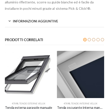
alluminio riflettente, scorre su guide bianche ed è facile da
installare in pochi minuti grazie al sistema Pick & Click!®.
INFORMAZIONI AGGIUNTIVE
PRODOTTI CORRELATI
47X98
,
TENDE ESTERNE VELUX
47X98
,
TENDE INTERNE VELUX
Tenda esterna parasole manuale
Tenda oscurante interna manuale a rullo – blu scuro – per finestre misura B04/064