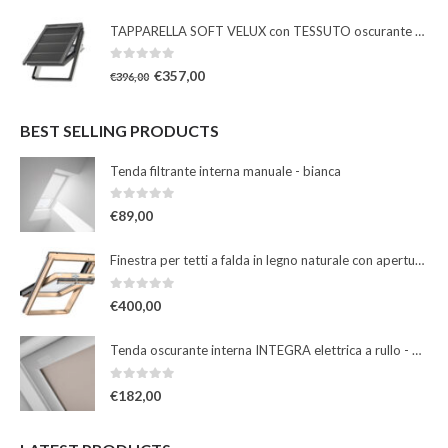
TAPPARELLA SOFT VELUX con TESSUTO oscurante solare
0
Su 5
€
357,00
€
396,00
BEST SELLING PRODUCTS
Tenda filtrante interna manuale - bianca
0
Su 5
€
89,00
Finestra per tetti a falda in legno naturale con apertura a bilico manuale
0
Su 5
€
400,00
Tenda oscurante interna INTEGRA elettrica a rullo - beige
0
Su 5
€
182,00