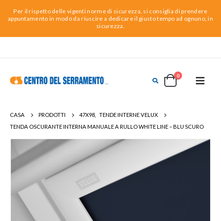
Per il rispetto delle vigenti norme di sicurezza, si consiglia di prendere
appuntamento in modo da riuscire a dedicare il giusto tempo ad ognuno, in
sicurezza.
0
CASA
PRODOTTI
47X98
,
TENDE INTERNE VELUX
TENDA OSCURANTE INTERNA MANUALE A RULLO WHITE LINE – BLU SCURO