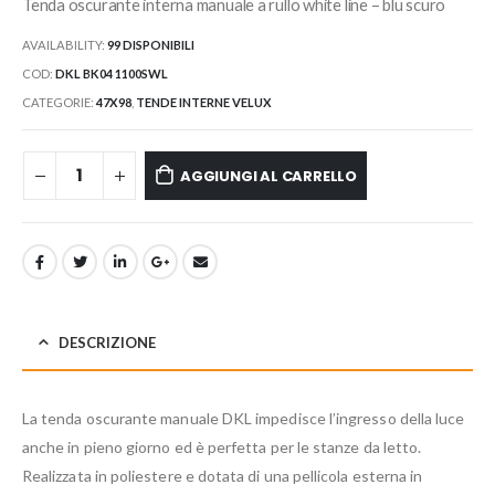
Tenda oscurante interna manuale a rullo white line – blu scuro
AVAILABILITY:
99 DISPONIBILI
COD:
DKL BK04 1100SWL
CATEGORIE:
47X98
,
TENDE INTERNE VELUX
AGGIUNGI AL CARRELLO
DESCRIZIONE
La tenda oscurante manuale DKL impedisce l’ingresso della luce
anche in pieno giorno ed è perfetta per le stanze da letto.
Realizzata in poliestere e dotata di una pellicola esterna in